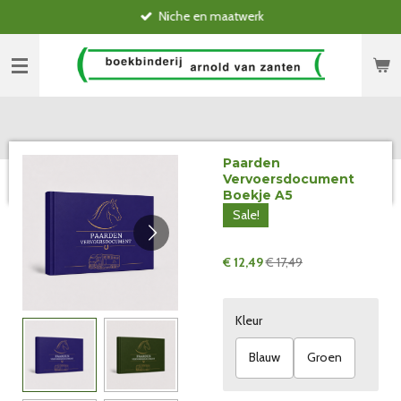
Niche en maatwerk
Ga
direct
naar
de
hoofdinhoud
Paarden
Vervoersdocument
Boekje A5
Sale!
€ 12,49
€ 17,49
Kleur
Blauw
Groen