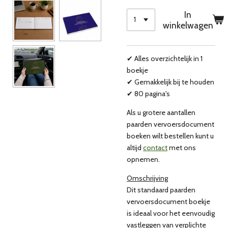
In
winkelwagen
✔ Alles overzichtelijk in 1
boekje
✔ Gemakkelijk bij te houden
✔ 80 pagina's
Als u grotere aantallen
paarden vervoersdocument
boeken wilt bestellen kunt u
altijd
contact
met ons
opnemen.
Omschrijving
Dit standaard paarden
vervoersdocument boekje
is ideaal voor het eenvoudig
vastleggen van verplichte