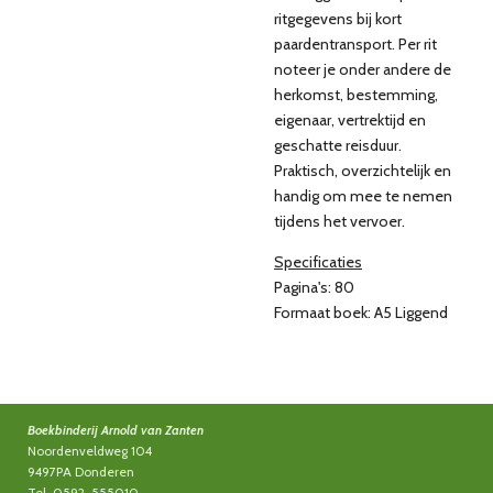
ritgegevens bij kort
paardentransport. Per rit
noteer je onder andere de
herkomst, bestemming,
eigenaar, vertrektijd en
geschatte reisduur.
Praktisch, overzichtelijk en
handig om mee te nemen
tijdens het vervoer.
Specificaties
Pagina's: 80
Formaat boek: A5 Liggend
Boekbinderij Arnold van Zanten
Noordenveldweg 104
9497PA Donderen
Tel. 0592-555010